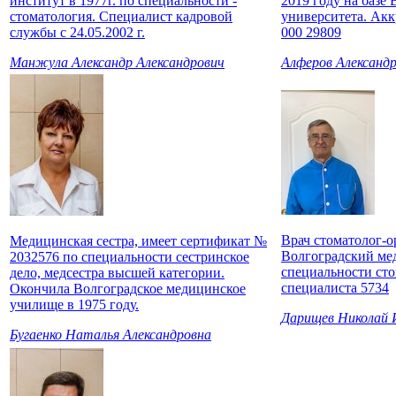
институт в 1977г. по специальности -
2019 году на базе
стоматология. Специалист кадровой
университета. Акк
службы с 24.05.2002 г.
000 29809
Манжула Александр Александрович
Алферов Александр
Врач стоматолог-о
Медицинская сестра, имеет сертификат №
Волгоградский мед
2032576 по специальности сестринское
специальности ст
дело, медсестра высшей категории.
специалиста 5734
Окончила Волгоградское медицинское
училище в 1975 году.
Дарищев Николай 
Бугаенко Наталья Александровна